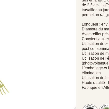
des enfants. D'
de 2,3 cm, il of
travailler au ja
permet un range
Longueur : env
Diamètre du ma
Avec œillet pré
Convient aux en
Utilisation de 
post-consomma
Utilisation de 
Utilisation de l'
(photovoltaïque
L'emballage et 
élimination
Utilisation de b
Haute qualité -
Fabriqué en Al