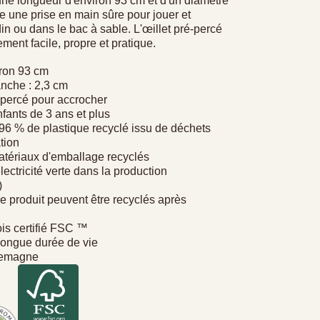
une longueur d'environ 93 cm et d'un diamètre
fre une prise en main sûre pour jouer et
rdin ou dans le bac à sable. L'œillet pré-percé
ment facile, propre et pratique.
iron 93 cm
nche : 2,3 cm
-percé pour accrocher
fants de 3 ans et plus
> 96 % de plastique recyclé issu de déchets
tion
matériaux d'emballage recyclés
électricité verte dans la production
)
le produit peuvent être recyclés après
ois certifié FSC
™
 longue durée de vie
lemagne