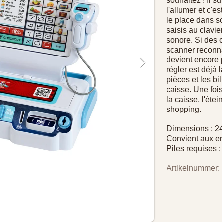
souhaitez ! Il su
l'allumer et c'es
le place dans so
saisis au clavi
sonore. Si des c
scanner reconna
devient encore p
régler est déjà 
pièces et les bi
caisse. Une fois 
la caisse, l'éte
shopping.
Dimensions : 24
Convient aux en
Piles requises 
Artikelnummer: