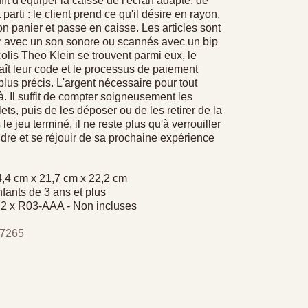
ffit d'équiper la caisse de l'écran adapté, de
t parti : le client prend ce qu'il désire en rayon,
n panier et passe en caisse. Les articles sont
er avec un son sonore ou scannés avec un bip
olis Theo Klein se trouvent parmi eux, le
ît leur code et le processus de paiement
lus précis. L'argent nécessaire pour tout
là. Il suffit de compter soigneusement les
llets, puis de les déposer ou de les retirer de la
le jeu terminé, il ne reste plus qu'à verrouiller
indre et se réjouir de sa prochaine expérience
,4 cm x 21,7 cm x 22,2 cm
fants de 3 ans et plus
: 2 x R03-AAA - Non incluses
 7265