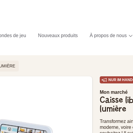
ondes de jeu
Nouveaux produits
À propos de nous
LUMIÈRE
NUR IM HAND
 PRODUIT
Mon marché
Caisse li
lumière
Transformez ai
moderne, voire e