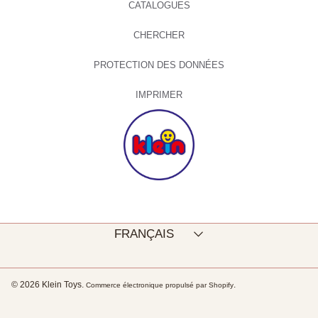
CATALOGUES
CHERCHER
PROTECTION DES DONNÉES
IMPRIMER
Langue
FRANÇAIS
© 2026 Klein Toys.
.
Commerce électronique propulsé par Shopify
Utilisez