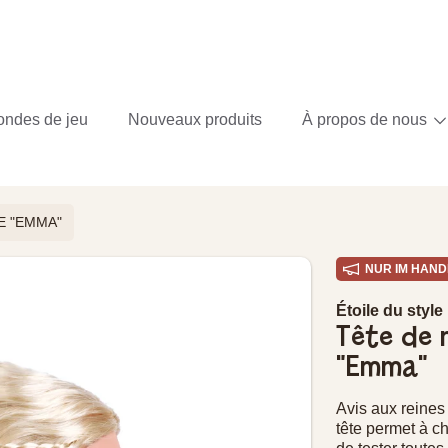
ondes de jeu
Nouveaux produits
À propos de nous
E "EMMA"
NUR IM HAND
 PRODUIT
Étoile du style
Tête de 
"Emma"
Avis aux reines e
tête permet à ch