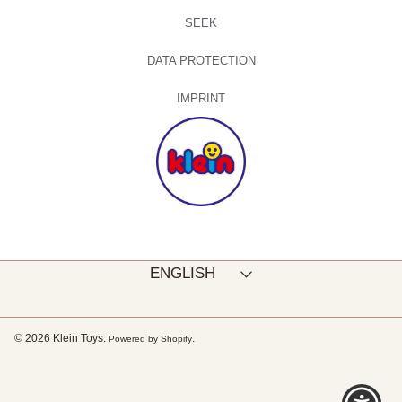
SEEK
DATA PROTECTION
IMPRINT
Language
ENGLISH
© 2026 Klein Toys.
.
Powered by Shopify
Use
left/right