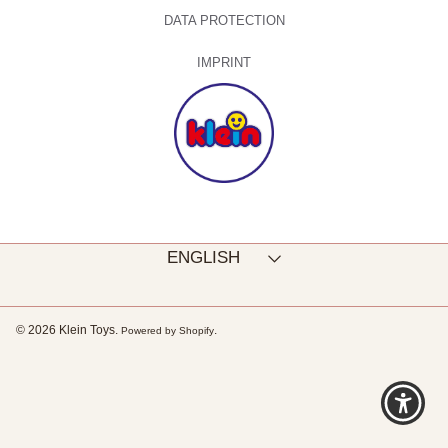
DATA PROTECTION
IMPRINT
Language
ENGLISH
© 2026 Klein Toys.
.
Powered by Shopify
Use
left/right
arrows
to
navigate