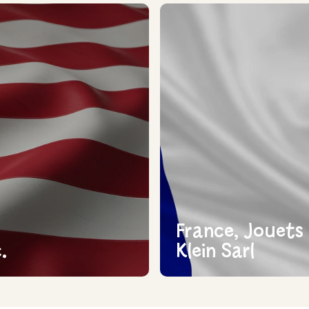
France, Jouets
.
Klein Sarl