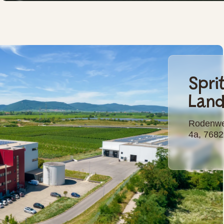
Spri
Lan
Rodenwe
4a, 768