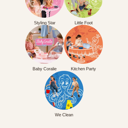
Styling Star
Little Foot
Baby Coralie
Kitchen Party
We Clean