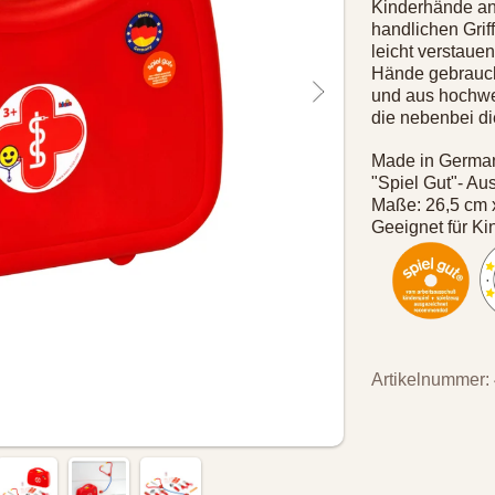
Kinderhände an
handlichen Grif
leicht verstaue
Hände gebraucht
und aus hochwer
die nebenbei di
Made in Germa
"Spiel Gut"- A
Maße: 26,5 cm 
Geeignet für Ki
Artikelnummer: