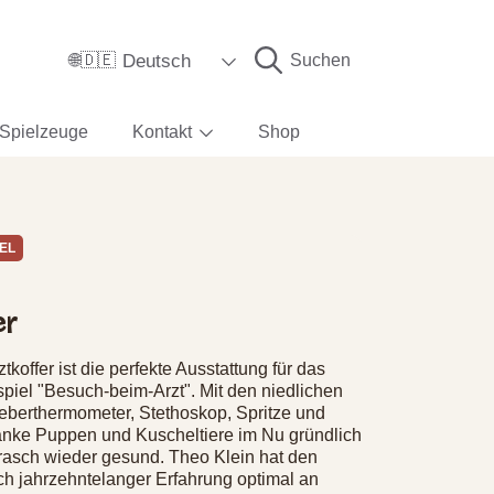
Sprache
Deutsch
Suchen
🌐🇩🇪
Spielzeuge
Kontakt
Shop
EL
er
koffer ist die perfekte Ausstattung für das
spiel "Besuch-beim-Arzt". Mit den niedlichen
eberthermometer, Stethoskop, Spritze und
ranke Puppen und Kuscheltiere im Nu gründlich
rasch wieder gesund. Theo Klein hat den
ch jahrzehntelanger Erfahrung optimal an