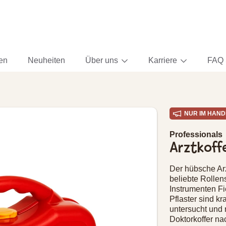
ten
Neuheiten
Über uns
Karriere
FAQ 
NUR IM HAND
ORMATIONEN
Professionals
Arztkoff
Der hübsche Arzt
beliebte Rollen
Instrumenten Fi
Pflaster sind k
untersucht und 
Doktorkoffer na