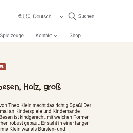
Sprache
Deutsch
Suchen
🌐🇩🇪
Spielzeuge
Kontakt
Shop
EL
esen, Holz, groß
von Theo Klein macht das richtig Spaß! Der
ptimal an Kinderspiele und Kinderhände
Besen ist kindgerecht, mit weichen Formen
en robust gebaut. Er steht in einer langen
Firma Klein war als Bürsten- und