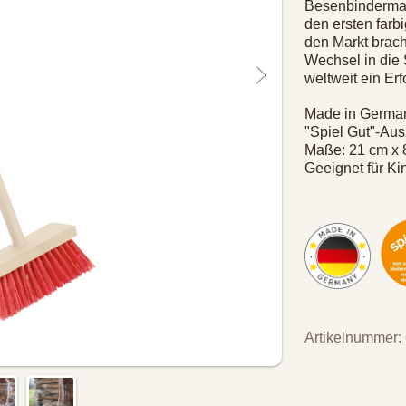
Besenbindermanu
den ersten farb
den Markt brach
Wechsel in die 
weltweit ein Erf
Made in Germa
"Spiel Gut"-Au
Maße: 21 cm x 
Geeignet für Ki
Artikelnummer: